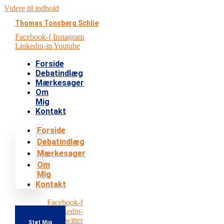
Videre til indhold
Thomas Tonsberg Schlie
Facebook-f
Instagram
Linkedin-in
Youtube
Forside
Debatindlæg
Mærkesager
Om
Mig
Kontakt
Forside
Debatindlæg
Mærkesager
Om
Mig
Kontakt
Facebook-f
Instagram
Linkedin-
in
Youtube
Twitter
Støt Mig