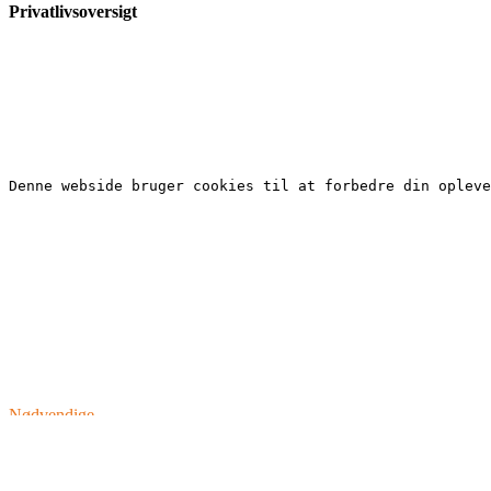
Privatlivsoversigt
Denne webside bruger cookies til at forbedre din opleve
Nødvendige
Nødvendige
Altid aktiveret
Nødvendige cookies er absolut nødvendige for, at webstedet