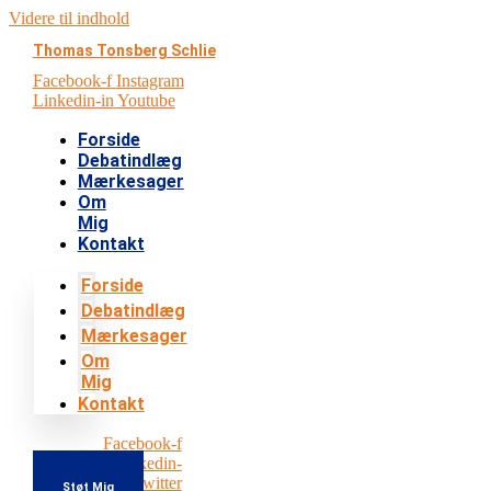
Videre til indhold
Thomas Tonsberg Schlie
Facebook-f
Instagram
Linkedin-in
Youtube
Forside
Debatindlæg
Mærkesager
Om
Mig
Kontakt
Forside
Debatindlæg
Mærkesager
Om
Mig
Kontakt
Facebook-f
Instagram
Linkedin-
in
Youtube
Twitter
Støt Mig