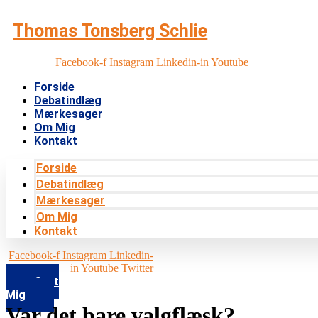
Videre
til
Thomas Tonsberg Schlie
indhold
Facebook-f
Instagram
Linkedin-in
Youtube
Forside
Debatindlæg
Mærkesager
Om Mig
Kontakt
Forside
Debatindlæg
Mærkesager
Om Mig
Kontakt
Facebook-f
Instagram
Linkedin-
in
Youtube
Twitter
Støt
Mig
Var det bare valgflæsk?