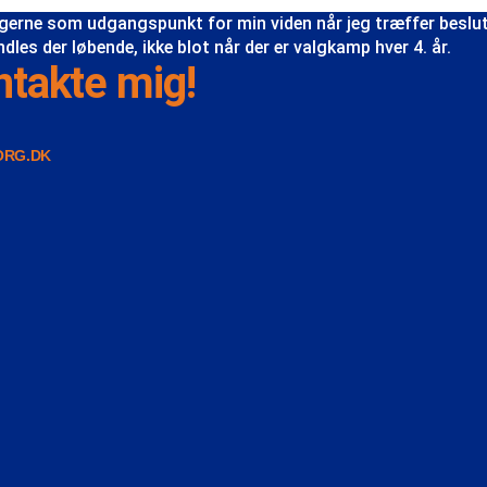
erne som udgangspunkt for min viden når jeg træffer beslutni
les der løbende, ikke blot når der er valgkamp hver 4. år.
ntakte mig!
ORG.DK