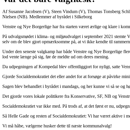
Af Susanne Jacobsen (V), Steen Vindum (V), Thomas Tonsberg Schli
Nielsen (NB). Medlemmer af byrådet i Silkeborg
Venstre og Nye Borgerlige har fra starten været ærlige og klare i 
På udvalgsmødet i klima- og miljøudvalget i september 2021 stemte V
selv om de blev gjort opmærksomme på, at vi ikke kendte til rammer
Under den seneste valgkamp har både Venstre og Nye Borgerlige flere 
lod vente længe på sig, før de meldte ud om deres mening.
Da udpegningen af Kompedal blev offentliggjort for nyligt, satte Vens
Gjorde Socialdemokratiet det eller andet for at forsøge at påvirke mini
Sagen blev behandlet i byrådet i mandags, og her kunne vi så se og hør
Det gjorde vores lokale politikere fra Konservative, SF, NB og Venstr
Socialdemokratiet var ikke med. På trods af, at det først er nu, udpeg
Så Helle Gade og resten af Socialdemokratiet: Vi har været aktive i mo
Vi må håbe, vælgerne husker dette til næste kommunalvalg!