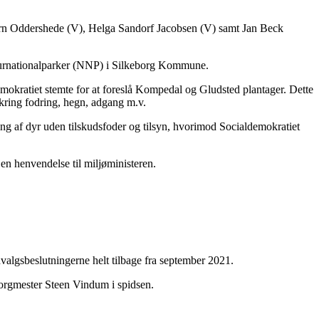
rn Oddershede (V), Helga Sandorf Jacobsen (V) samt Jan Beck
aturnationalparker (NNP) i Silkeborg Kommune.
okratiet stemte for at foreslå Kompedal og Gludsted plantager. Dette
kring fodring, hegn, adgang m.v.
ng af dyr uden tilskudsfoder og tilsyn, hvorimod Socialdemokratiet
en henvendelse til miljøministeren.
dvalgsbeslutningerne helt tilbage fra september 2021.
 borgmester Steen Vindum i spidsen.