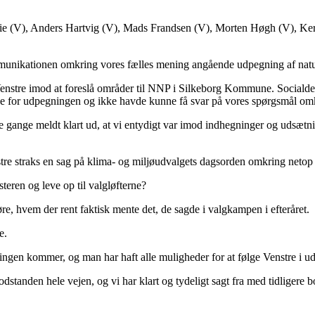
e (V), Anders Hartvig (V), Mads Frandsen (V), Morten Høgh (V), Ke
kommunikationen omkring vores fælles mening angående udpegning af n
enstre imod at foreslå områder til NNP i Silkeborg Kommune. Socialdem
ne for udpegningen og ikke havde kunne få svar på vores spørgsmål om
gange meldt klart ud, at vi entydigt var imod indhegninger og udsætni
tre straks en sag på klima- og miljøudvalgets dagsorden omkring netop 
steren og leve op til valgløfterne?
e, hvem der rent faktisk mente det, de sagde i valgkampen i efteråret.
e.
ningen kommer, og man har haft alle muligheder for at følge Venstre i u
dstanden hele vejen, og vi har klart og tydeligt sagt fra med tidligere