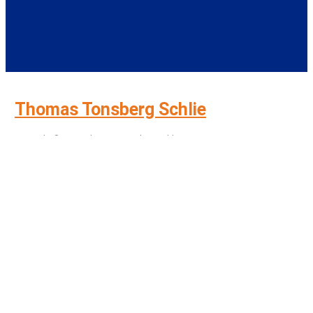
Thomas Tonsberg Schlie
Copyright © 2025 Thomas Tonsberg Schlie
Tlf:
+45 21 56 39 92
Email:
thomas@stemthomas.dk
Cookie og privatlivspolitik:
Cookie Policy
Privatlivspolitik
Andre links:
Sejs-Svejbæk
s
lokale stemme i byrådet