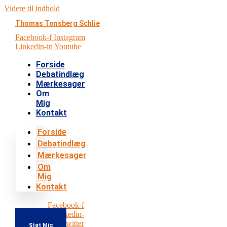
Videre til indhold
Thomas Tonsberg Schlie
Facebook-f
Instagram
Linkedin-in
Youtube
Forside
Debatindlæg
Mærkesager
Om
Mig
Kontakt
Forside
Debatindlæg
Mærkesager
Om
Mig
Kontakt
Facebook-f
Instagram
Linkedin-
in
Youtube
Twitter
Støt Mig