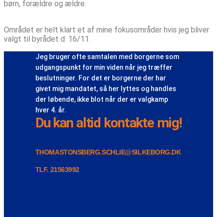
børn, forældre og ældre.
Området er helt klart et af mine fokusområder hvis jeg bliver
valgt til byrådet d. 16/11.
Jeg bruger ofte samtalen med borgerne som
udgangspunkt for min viden når jeg træffer
beslutninger. For det er borgerne der har
givet mig mandatet, så her lyttes og handles
der løbende, ikke blot når der er valgkamp
hver 4. år.
Du kan altid kontakte mig!
THOMASTONSBERG.SCHLIE@SILKEBORG.DK
TLF. 21563992