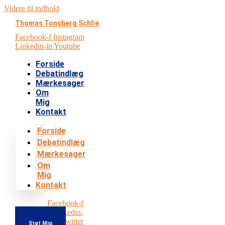
Videre til indhold
Thomas Tonsberg Schlie
Facebook-f
Instagram
Linkedin-in
Youtube
Forside
Debatindlæg
Mærkesager
Om
Mig
Kontakt
Forside
Debatindlæg
Mærkesager
Om
Mig
Kontakt
Facebook-f
Instagram
Linkedin-
in
Youtube
Twitter
Støt Mig