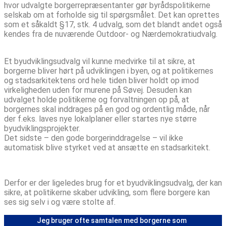
hvor udvalgte borgerrepræsentanter gør byrådspolitikerne
selskab om at forholde sig til spørgsmålet. Det kan oprettes
som et såkaldt §17, stk. 4 udvalg, som det blandt andet også
kendes fra de nuværende Outdoor- og Nærdemokratiudvalg.
Et byudviklingsudvalg vil kunne medvirke til at sikre, at
borgerne bliver hørt på udviklingen i byen, og at politikernes
og stadsarkitektens ord hele tiden bliver holdt op imod
virkeligheden uden for murene på Søvej. Desuden kan
udvalget holde politikerne og forvaltningen op på, at
borgernes skal inddrages på en god og ordentlig måde, når
der f.eks. laves nye lokalplaner eller startes nye større
byudviklingsprojekter.
Det sidste – den gode borgerinddragelse – vil ikke
automatisk blive styrket ved at ansætte en stadsarkitekt.
Derfor er der ligeledes brug for et byudviklingsudvalg, der kan
sikre, at politikerne skaber udvikling, som flere borgere kan
ses sig selv i og være stolte af.
Jeg bruger ofte samtalen med borgerne som