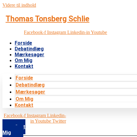
Videre til indhold
Thomas Tonsberg Schlie
Facebook-f
Instagram
Linkedin-in
Youtube
Forside
Debatindlæg
Mærkesager
Om Mig
Kontakt
Forside
Debatindlæg
Mærkesager
Om Mig
Kontakt
Facebook-f
Instagram
Linkedin-
in
Youtube
Twitter
Støt
Mig